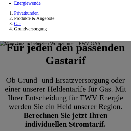
Energiewende
Privatkunden
Produkte & Angebote
Gas
Grundversorgung
Für jeden den passenden
Gastarif
Ob Grund- und Ersatzversorgung oder
einer unserer Heldentarife für Gas. Mit
Ihrer Entscheidung für EWV Energie
werden Sie ein Held unserer Region.
Berechnen Sie jetzt Ihren
individuellen Stromtarif.