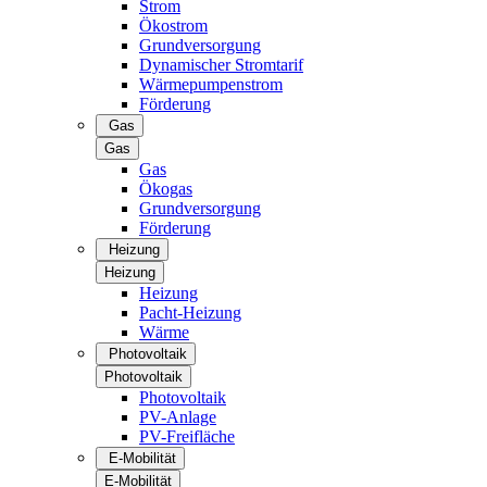
Strom
Ökostrom
Grundversorgung
Dynamischer Stromtarif
Wärmepumpenstrom
Förderung
Gas
Gas
Gas
Ökogas
Grundversorgung
Förderung
Heizung
Heizung
Heizung
Pacht-Heizung
Wärme
Photovoltaik
Photovoltaik
Photovoltaik
PV-Anlage
PV-Freifläche
E-Mobilität
E-Mobilität