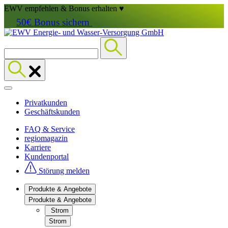
EWV empfehlen & Bonus erhalten ♥
50€ Bonus sichern
Privatkunden
Geschäftskunden
FAQ & Service
regiomagazin
Karriere
Kundenportal
Störung melden
Produkte & Angebote
Produkte & Angebote
Strom
Strom