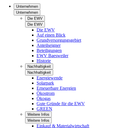
Unternehmen
Unternehmen
Die EWV
Die EWV
Die EWV
Auf einen Blick
Grundversorgungsgebiet
Anteilseigner
Beteiligungen
EWV Baesweiler
Historie
Nachhaltigkeit
Nachhaltigkeit
Energiewende
Solarpark
Erneuerbare Energien
Ökostrom
Ökogas
Gute Gründe für die EWV
GREEN
Weitere Infos
Weitere Infos
Einkauf & Materialwirtschaft