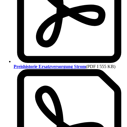
Preishistorie Ersatzversorgung Strom
(PDF I 555 KB)