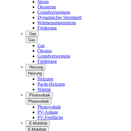
Strom
Ökostrom
Grundversorgung
Dynamischer Stromtarif
Wärmepumpenstrom
Förderung
Gas
Gas
Gas
Ökogas
Grundversorgung
Förderung
Heizung
Heizung
Heizung
Pacht-Heizung
Wärme
Photovoltaik
Photovoltaik
Photovoltaik
PV-Anlage
PV-Freifläche
E-Mobilität
E-Mobilität