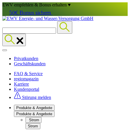
EWV empfehlen & Bonus erhalten ♥
50€ Bonus sichern
Privatkunden
Geschäftskunden
FAQ & Service
regiomagazin
Karriere
Kundenportal
Störung melden
Produkte & Angebote
Produkte & Angebote
Strom
Strom