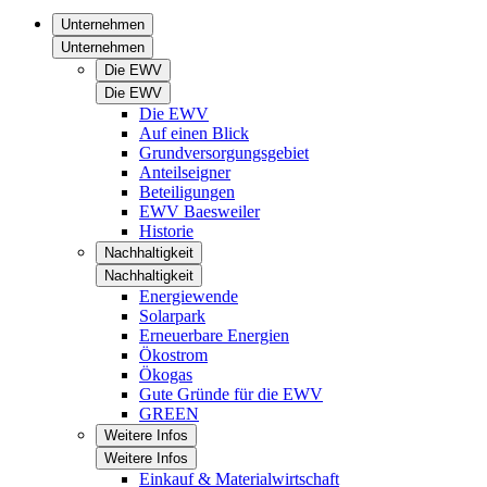
Unternehmen
Unternehmen
Die EWV
Die EWV
Die EWV
Auf einen Blick
Grundversorgungsgebiet
Anteilseigner
Beteiligungen
EWV Baesweiler
Historie
Nachhaltigkeit
Nachhaltigkeit
Energiewende
Solarpark
Erneuerbare Energien
Ökostrom
Ökogas
Gute Gründe für die EWV
GREEN
Weitere Infos
Weitere Infos
Einkauf & Materialwirtschaft