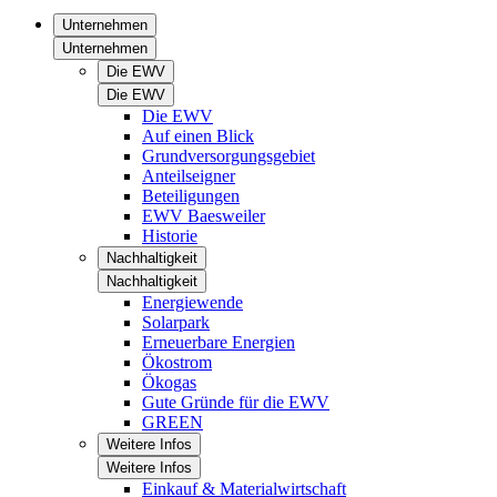
Unternehmen
Unternehmen
Die EWV
Die EWV
Die EWV
Auf einen Blick
Grundversorgungsgebiet
Anteilseigner
Beteiligungen
EWV Baesweiler
Historie
Nachhaltigkeit
Nachhaltigkeit
Energiewende
Solarpark
Erneuerbare Energien
Ökostrom
Ökogas
Gute Gründe für die EWV
GREEN
Weitere Infos
Weitere Infos
Einkauf & Materialwirtschaft