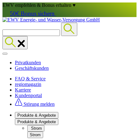
EWV empfehlen & Bonus erhalten ♥
50€ Bonus sichern
Privatkunden
Geschäftskunden
FAQ & Service
regiomagazin
Karriere
Kundenportal
Störung melden
Produkte & Angebote
Produkte & Angebote
Strom
Strom