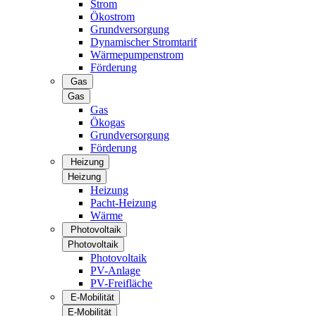
Strom
Ökostrom
Grundversorgung
Dynamischer Stromtarif
Wärmepumpenstrom
Förderung
Gas
Gas
Gas
Ökogas
Grundversorgung
Förderung
Heizung
Heizung
Heizung
Pacht-Heizung
Wärme
Photovoltaik
Photovoltaik
Photovoltaik
PV-Anlage
PV-Freifläche
E-Mobilität
E-Mobilität