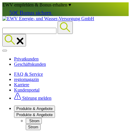
EWV empfehlen & Bonus erhalten ♥
50€ Bonus sichern
Privatkunden
Geschäftskunden
FAQ & Service
regiomagazin
Karriere
Kundenportal
Störung melden
Produkte & Angebote
Produkte & Angebote
Strom
Strom