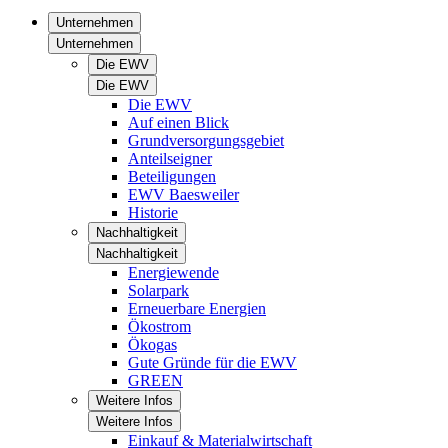
Unternehmen
Unternehmen
Die EWV
Die EWV
Die EWV
Auf einen Blick
Grundversorgungsgebiet
Anteilseigner
Beteiligungen
EWV Baesweiler
Historie
Nachhaltigkeit
Nachhaltigkeit
Energiewende
Solarpark
Erneuerbare Energien
Ökostrom
Ökogas
Gute Gründe für die EWV
GREEN
Weitere Infos
Weitere Infos
Einkauf & Materialwirtschaft