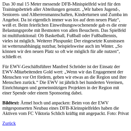
Das 30 mal 15 Meter messende DFB-Minispielfeld wird für den
Trainingsbetrieb aller Abteilungen genutzt. „Wir haben Jugend-,
Senioren- und Altherrenmannschaften, Kinderturnen und Zumba im
Angebot. Da ist eigentlich immer was los auf dem neuen Platz“,
weiß er. Beim feierlichen Einweihungswochenende gab es die erste
Belastungsprobe mit Bestnoten von allen Besuchern. Das Spielfeld
ist multifunktional: Ob Basketball, Fußball oder Fußballtennis,
vieles ist möglich. Weiterer Pluspunkt: Der eingesetzte Kunstrasen
ist wetterunabhängig nutzbar, beispielsweise auch im Winter. „So
können wir den neuen Platz so oft wie möglich für alle nutzen“,
schließt er.
Für EWV-Geschäftsführer Manfred Schröder ist der Einsatz der
EWV-Mitarbeitenden Gold wert: „Wenn wir das Engagement der
Menschen vor Ort fördern, geben wir etwas an die Region und ihre
Menschen zurück.“ Die EWV ist jährlich bei hunderten Vereinen,
Einrichtungen und gemeinnützigen Projekten in der Region mit
einer Spende oder einem Sponsoring dabei.
Bildtext:
Ärmel hoch und anpacken: Beim von der EWV
mitgesponserten Neubau eines DFB-Kleinspielfeldes haben die
Aktiven vom FC Viktoria Schlich kräftig mit angepackt. Foto: Privat
Zurück