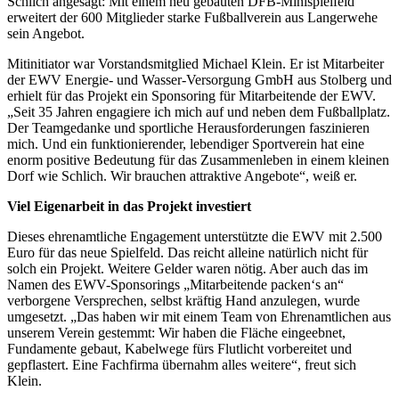
Schlich angesagt: Mit einem neu gebauten DFB-Minispielfeld
erweitert der 600 Mitglieder starke Fußballverein aus Langerwehe
sein Angebot.
Mitinitiator war Vorstandsmitglied Michael Klein. Er ist Mitarbeiter
der EWV Energie- und Wasser-Versorgung GmbH aus Stolberg und
erhielt für das Projekt ein Sponsoring für Mitarbeitende der EWV.
„Seit 35 Jahren engagiere ich mich auf und neben dem Fußballplatz.
Der Teamgedanke und sportliche Herausforderungen faszinieren
mich. Und ein funktionierender, lebendiger Sportverein hat eine
enorm positive Bedeutung für das Zusammenleben in einem kleinen
Dorf wie Schlich. Wir brauchen attraktive Angebote“, weiß er.
Viel Eigenarbeit in das Projekt investiert
Dieses ehrenamtliche Engagement unterstützte die EWV mit 2.500
Euro für das neue Spielfeld. Das reicht alleine natürlich nicht für
solch ein Projekt. Weitere Gelder waren nötig. Aber auch das im
Namen des EWV-Sponsorings „Mitarbeitende packen‘s an“
verborgene Versprechen, selbst kräftig Hand anzulegen, wurde
umgesetzt. „Das haben wir mit einem Team von Ehrenamtlichen aus
unserem Verein gestemmt: Wir haben die Fläche eingeebnet,
Fundamente gebaut, Kabelwege fürs Flutlicht vorbereitet und
gepflastert. Eine Fachfirma übernahm alles weitere“, freut sich
Klein.