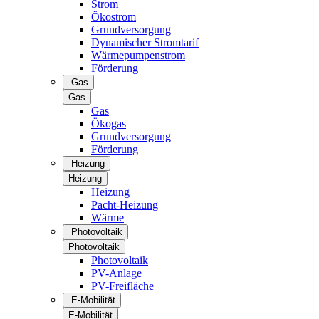
Strom
Ökostrom
Grundversorgung
Dynamischer Stromtarif
Wärmepumpenstrom
Förderung
Gas
Gas
Gas
Ökogas
Grundversorgung
Förderung
Heizung
Heizung
Heizung
Pacht-Heizung
Wärme
Photovoltaik
Photovoltaik
Photovoltaik
PV-Anlage
PV-Freifläche
E-Mobilität
E-Mobilität