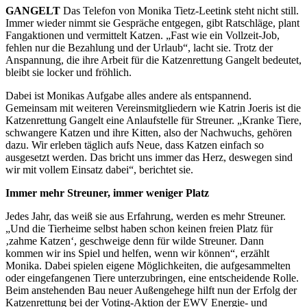
GANGELT
Das Telefon von Monika Tietz-Leetink steht nicht still.
Immer wieder nimmt sie Gespräche entgegen, gibt Ratschläge, plant
Fangaktionen und vermittelt Katzen. „Fast wie ein Vollzeit-Job,
fehlen nur die Bezahlung und der Urlaub“, lacht sie. Trotz der
Anspannung, die ihre Arbeit für die Katzenrettung Gangelt bedeutet,
bleibt sie locker und fröhlich.
Dabei ist Monikas Aufgabe alles andere als entspannend.
Gemeinsam mit weiteren Vereinsmitgliedern wie Katrin Joeris ist die
Katzenrettung Gangelt eine Anlaufstelle für Streuner. „Kranke Tiere,
schwangere Katzen und ihre Kitten, also der Nachwuchs, gehören
dazu. Wir erleben täglich aufs Neue, dass Katzen einfach so
ausgesetzt werden. Das bricht uns immer das Herz, deswegen sind
wir mit vollem Einsatz dabei“, berichtet sie.
Immer mehr Streuner, immer weniger Platz
Jedes Jahr, das weiß sie aus Erfahrung, werden es mehr Streuner.
„Und die Tierheime selbst haben schon keinen freien Platz für
‚zahme Katzen‘, geschweige denn für wilde Streuner. Dann
kommen wir ins Spiel und helfen, wenn wir können“, erzählt
Monika. Dabei spielen eigene Möglichkeiten, die aufgesammelten
oder eingefangenen Tiere unterzubringen, eine entscheidende Rolle.
Beim anstehenden Bau neuer Außengehege hilft nun der Erfolg der
Katzenrettung bei der Voting-Aktion der EWV Energie- und