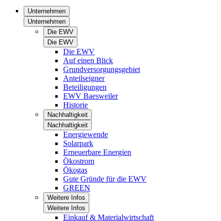
Unternehmen
Unternehmen
Die EWV
Die EWV
Die EWV
Auf einen Blick
Grundversorgungsgebiet
Anteilseigner
Beteiligungen
EWV Baesweiler
Historie
Nachhaltigkeit
Nachhaltigkeit
Energiewende
Solarpark
Erneuerbare Energien
Ökostrom
Ökogas
Gute Gründe für die EWV
GREEN
Weitere Infos
Weitere Infos
Einkauf & Materialwirtschaft