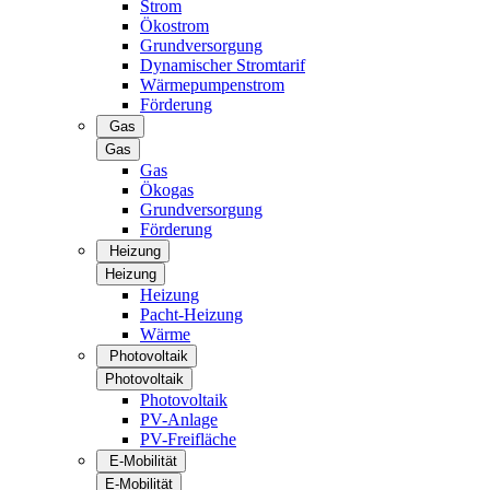
Strom
Ökostrom
Grundversorgung
Dynamischer Stromtarif
Wärmepumpenstrom
Förderung
Gas
Gas
Gas
Ökogas
Grundversorgung
Förderung
Heizung
Heizung
Heizung
Pacht-Heizung
Wärme
Photovoltaik
Photovoltaik
Photovoltaik
PV-Anlage
PV-Freifläche
E-Mobilität
E-Mobilität