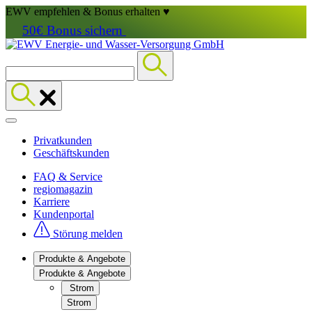
EWV empfehlen & Bonus erhalten ♥
50€ Bonus sichern
Privatkunden
Geschäftskunden
FAQ & Service
regiomagazin
Karriere
Kundenportal
Störung melden
Produkte & Angebote
Produkte & Angebote
Strom
Strom