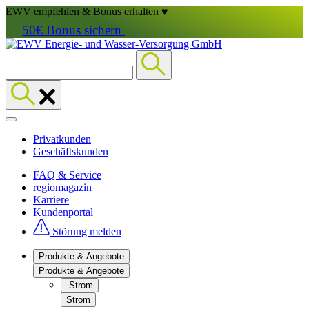
EWV empfehlen & Bonus erhalten ♥
50€ Bonus sichern
Privatkunden
Geschäftskunden
FAQ & Service
regiomagazin
Karriere
Kundenportal
Störung melden
Produkte & Angebote
Produkte & Angebote
Strom
Strom