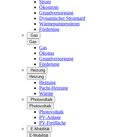
Strom
Ökostrom
Grundversorgung
Dynamischer Stromtarif
Wärmepumpenstrom
Förderung
Gas
Gas
Gas
Ökogas
Grundversorgung
Förderung
Heizung
Heizung
Heizung
Pacht-Heizung
Wärme
Photovoltaik
Photovoltaik
Photovoltaik
PV-Anlage
PV-Freifläche
E-Mobilität
E-Mobilität