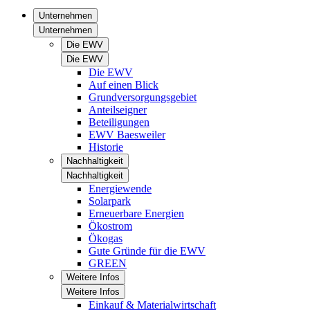
Unternehmen
Unternehmen
Die EWV
Die EWV
Die EWV
Auf einen Blick
Grundversorgungsgebiet
Anteilseigner
Beteiligungen
EWV Baesweiler
Historie
Nachhaltigkeit
Nachhaltigkeit
Energiewende
Solarpark
Erneuerbare Energien
Ökostrom
Ökogas
Gute Gründe für die EWV
GREEN
Weitere Infos
Weitere Infos
Einkauf & Materialwirtschaft