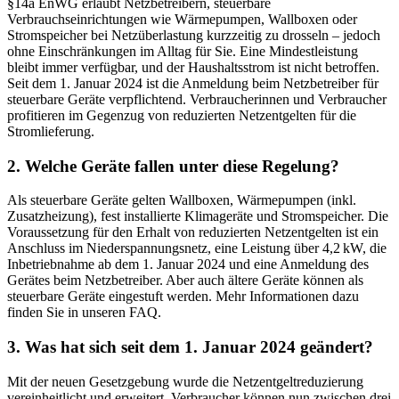
§14a EnWG erlaubt Netzbetreibern, steuerbare
Verbrauchseinrichtungen wie Wärmepumpen, Wallboxen oder
Stromspeicher bei Netzüberlastung kurzzeitig zu drosseln – jedoch
ohne Einschränkungen im Alltag für Sie. Eine Mindestleistung
bleibt immer verfügbar, und der Haushaltsstrom ist nicht betroffen.
Seit dem 1. Januar 2024 ist die Anmeldung beim Netzbetreiber für
steuerbare Geräte verpflichtend. Verbraucherinnen und Verbraucher
profitieren im Gegenzug von reduzierten Netzentgelten für die
Stromlieferung.
2. Welche Geräte fallen unter diese Regelung?
Als steuerbare Geräte gelten Wallboxen, Wärmepumpen (inkl.
Zusatzheizung), fest installierte Klimageräte und Stromspeicher. Die
Voraussetzung für den Erhalt von reduzierten Netzentgelten ist ein
Anschluss im Niederspannungsnetz, eine Leistung über 4,2 kW, die
Inbetriebnahme ab dem 1. Januar 2024 und eine Anmeldung des
Gerätes beim Netzbetreiber. Aber auch ältere Geräte können als
steuerbare Geräte eingestuft werden. Mehr Informationen dazu
finden Sie in unseren FAQ.
3. Was hat sich seit dem 1. Januar 2024 geändert?
Mit der neuen Gesetzgebung wurde die Netzentgeltreduzierung
vereinheitlicht und erweitert. Verbraucher können nun zwischen drei