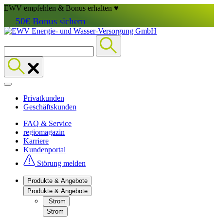
EWV empfehlen & Bonus erhalten ♥
50€ Bonus sichern
Privatkunden
Geschäftskunden
FAQ & Service
regiomagazin
Karriere
Kundenportal
Störung melden
Produkte & Angebote
Produkte & Angebote
Strom
Strom