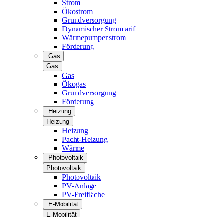
Strom
Ökostrom
Grundversorgung
Dynamischer Stromtarif
Wärmepumpenstrom
Förderung
Gas
Gas
Gas
Ökogas
Grundversorgung
Förderung
Heizung
Heizung
Heizung
Pacht-Heizung
Wärme
Photovoltaik
Photovoltaik
Photovoltaik
PV-Anlage
PV-Freifläche
E-Mobilität
E-Mobilität