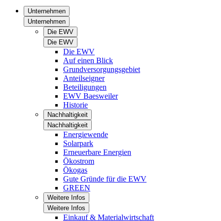
Unternehmen
Unternehmen
Die EWV
Die EWV
Die EWV
Auf einen Blick
Grundversorgungsgebiet
Anteilseigner
Beteiligungen
EWV Baesweiler
Historie
Nachhaltigkeit
Nachhaltigkeit
Energiewende
Solarpark
Erneuerbare Energien
Ökostrom
Ökogas
Gute Gründe für die EWV
GREEN
Weitere Infos
Weitere Infos
Einkauf & Materialwirtschaft